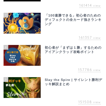
161414
view
7
「100連勝できる」初心者のための
ディフェクトの全カード強さランキ
ング
161357
view
8
初心者が「まずは１勝」するための
アイアンクラッド攻略ポイント
157786
view
9
Slay the Spire | サイレント勝利デ
ッキ解説まとめ
151508
view