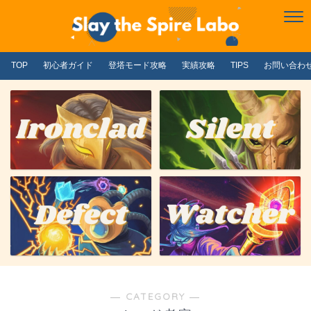
TOP
初心者ガイド
登塔モード攻略
実績攻略
TIPS
お問い合わ
― CATEGORY ―