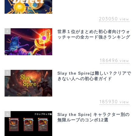
203050
view
4
世界１位がまとめた初心者向けウォ
ッチャーの全カード強さランキング
186496
view
5
Slay the Spireは難しい？クリアで
きない人への初心者ガイド
185930
view
6
Slay the Spire| キャラクター別の
無限ループのコンボ12選