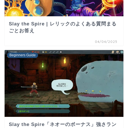
Slay the Spire | レリックのよくある質問まる
ごとお答え
04/04/2025
Beginners Guide
Slay the Spire「ネオーのボーナス」強さラン