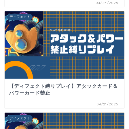
04/25/2025
ディフェクト
【ディフェクト縛りプレイ】アタックカード＆
パワーカード禁止
04/21/2025
ディフェクト