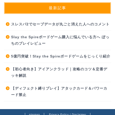
最新記事
スレスパ2でセーブデータが丸ごと消えた人へのコメント
Slay the Spireボードゲーム購入に悩んでいる方へ ぼっ
ちのプレイレビュー
5億円突破！Slay the Spireボードゲームをじっくり紹介
【初心者向き】アイアンクラッド｜攻略のコツ＆定番デ
ッキ解説
【ディフェクト縛りプレイ】アタックカード＆パワーカ
ード禁止
sitemap
Privacy Policy / Disclaimer