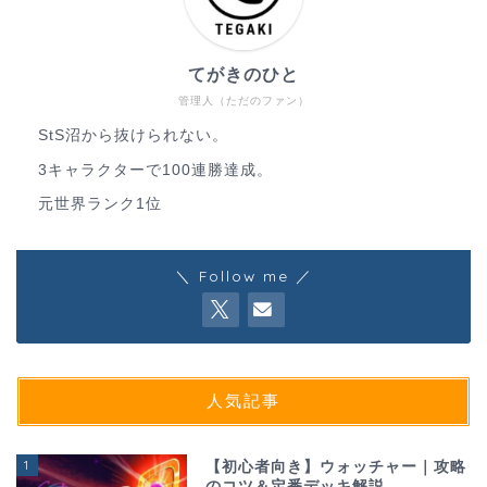
てがきのひと
管理人（ただのファン）
StS沼から抜けられない。
3キャラクターで100連勝達成。
元世界ランク1位
＼ Follow me ／
人気記事
1
【初心者向き】ウォッチャー｜攻略
のコツ＆定番デッキ解説