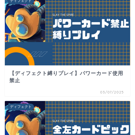
ディフェクト
【ディフェクト縛りプレイ】パワーカード使用
禁止
03/07/2025
ディフェクト