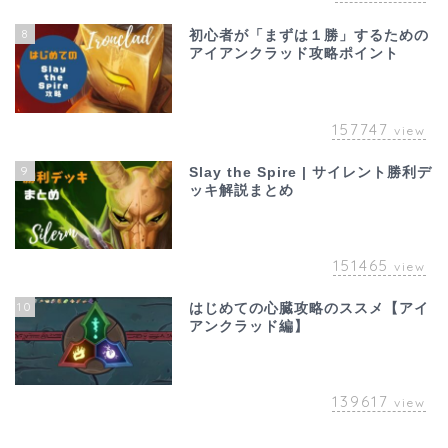
8
初心者が「まずは１勝」するための
アイアンクラッド攻略ポイント
157747
view
9
Slay the Spire | サイレント勝利デ
ッキ解説まとめ
151465
view
10
はじめての心臓攻略のススメ【アイ
アンクラッド編】
139617
view