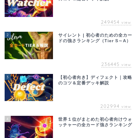
249454
view
2
サイレント | 初心者のための全カー
ドの強さランキング（Tier S～A）
236445
view
3
【初心者向き】ディフェクト｜攻略
のコツ＆定番デッキ解説
202994
view
4
世界１位がまとめた初心者向けウォ
ッチャーの全カード強さランキング