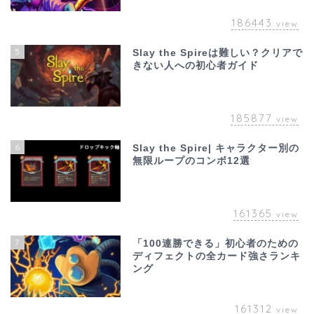
186443
view
5
Slay the Spireは難しい？クリアで
きない人への初心者ガイド
185877
view
6
Slay the Spire| キャラクター別の
無限ループのコンボ12選
161365
view
7
「100連勝できる」初心者のための
ディフェクトの全カード強さランキ
ング
161312
view