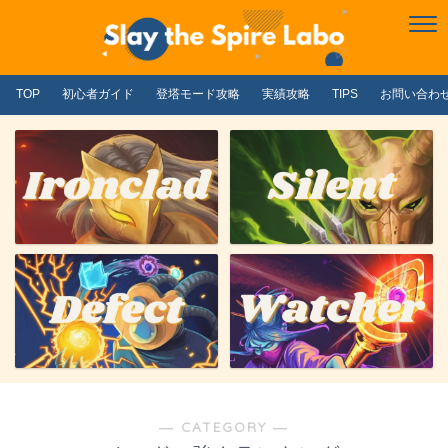
TOP
初心者ガイド
登塔モード攻略
実績攻略
TIPS
お問い合わ
― CATEGORY ―