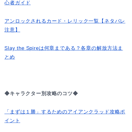
心者ガイド
アンロックされるカード・レリック一覧【ネタバレ
注意】
Slay the Spireは何章まである？各章の解放方法ま
とめ
◆キャラクター別攻略のコツ◆
「まずは１勝」するためのアイアンクラッド攻略ポ
イント