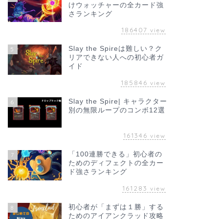
けウォッチャーの全カード強
さランキング
186407
view
Slay the Spireは難しい？ク
5
リアできない人への初心者ガ
イド
185846
view
Slay the Spire| キャラクター
6
別の無限ループのコンボ12選
161346
view
「100連勝できる」初心者の
7
ためのディフェクトの全カー
ド強さランキング
161283
view
初心者が「まずは１勝」する
8
ためのアイアンクラッド攻略