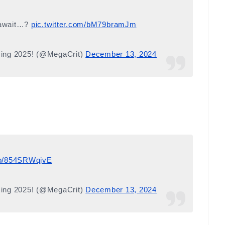
 await…?
pic.twitter.com/bM79bramJm
ming 2025! (@MegaCrit)
December 13, 2024
.co/854SRWqjvE
ming 2025! (@MegaCrit)
December 13, 2024