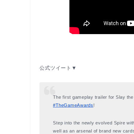
公式ツイート▼
The first gameplay trailer for Slay th
#TheGameAwards
!
Step into the newly evolved Spire wit
well as an arsenal of brand new cards