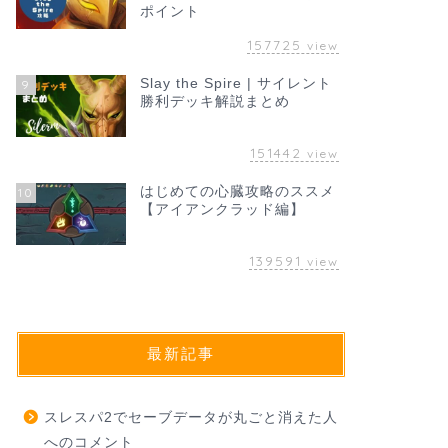
ポイント
157725
view
Slay the Spire | サイレント
9
勝利デッキ解説まとめ
151442
view
はじめての心臓攻略のススメ
10
【アイアンクラッド編】
139591
view
最新記事
スレスパ2でセーブデータが丸ごと消えた人
へのコメント