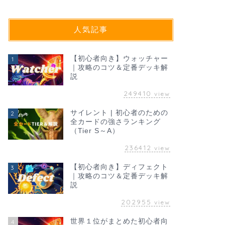
人気記事
【初心者向き】ウォッチャー
1
｜攻略のコツ＆定番デッキ解
説
249410
view
サイレント | 初心者のための
2
全カードの強さランキング
（Tier S～A）
236412
view
【初心者向き】ディフェクト
3
｜攻略のコツ＆定番デッキ解
説
202955
view
世界１位がまとめた初心者向
4