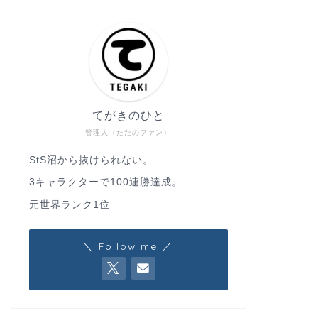
てがきのひと
管理人（ただのファン）
StS沼から抜けられない。
3キャラクターで100連勝達成。
元世界ランク1位
＼ Follow me ／