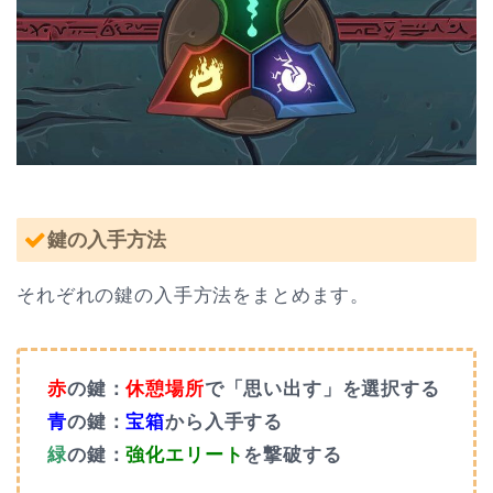
鍵の入手方法
それぞれの鍵の入手方法をまとめます。
赤
の鍵：
休憩場所
で「思い出す」を選択する
青
の鍵：
宝箱
から入手する
緑
の鍵：
強化エリート
を撃破する