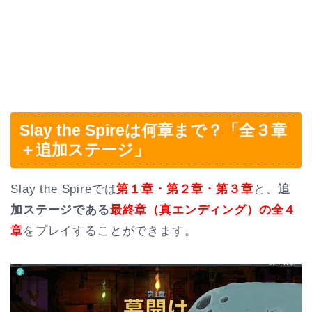
Slay the Spireは何章まで？「全３章
＋追加ステージ」
Slay the Spireでは
第１章・第２章・第３章
と、
追
加ステージである
最終章（真エンディング）の全４
章
をプレイすることができます。