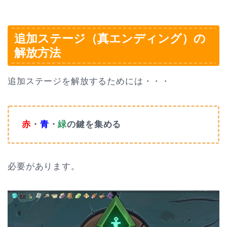
追加ステージ（真エンディング）の
解放方法
追加ステージを解放するためには・・・
赤
・
青
・
緑
の鍵を集める
必要があります。