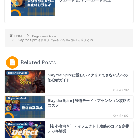
クカード＆パワーカード禁止
HOME
Beginners Guide
Slay the Spireは何章まである？各章の解放方法まとめ
Related Posts
Beginners Guide
Slay the Spireは難しい？クリアできない人への
初心者ガイド
03/29/2021
Beginners Guide
Slay the Spire | 登塔モード・アセンション攻略の
ススメ
09/17/2021
Beginners Guide
【初心者向き】ディフェクト｜攻略のコツ＆定番
デッキ解説