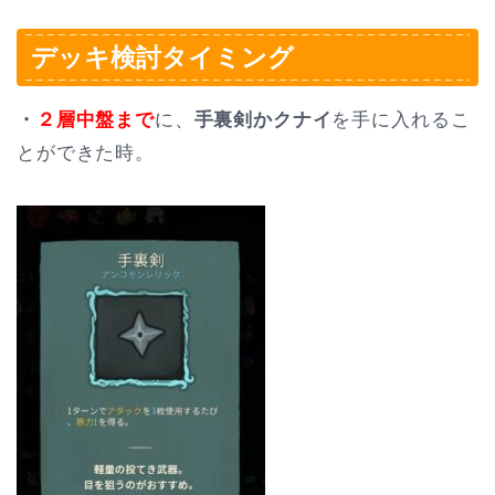
デッキ検討タイミング
・
２層中盤まで
に、
手裏剣かクナイ
を手に入れるこ
とができた時。