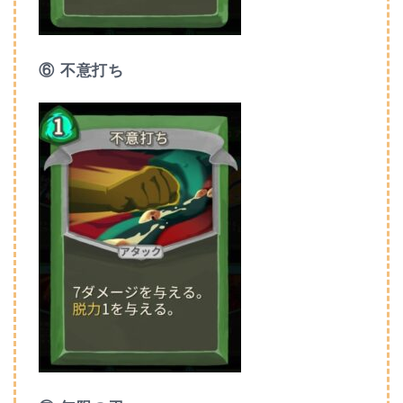
⑥ 不意打ち