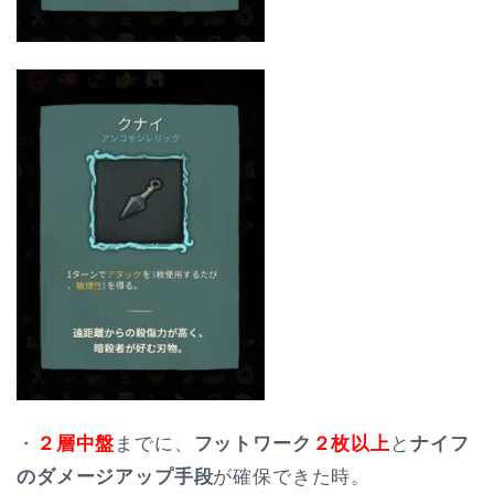
・
２層中盤
までに、
フットワーク
２枚以上
と
ナイフ
のダメージアップ手段
が確保できた時。